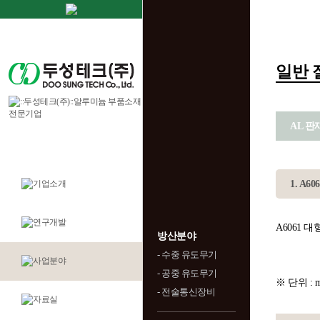
일반 
AL 판
1. A6
A6061 
방산분야
- 수중 유도무기
- 공중 유도무기
※ 단위 : 
- 전술통신장비