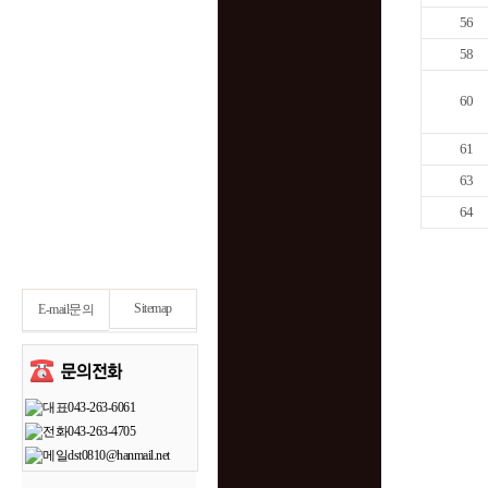
56
58
60
61
63
64
Sitemap
E-mail문의