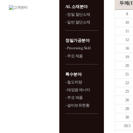
두께(T
AL 소재분야
8
- 정밀 절단소재
- 일반 절단소재
10
11
12
정밀가공분야
- Processing Skill
16
- 주요 제품
19
20
21
특수분야
- 철도차량
22
- 태양광 에너지
25
- 주요 제품
26
- 설비보유현황
28
30
30.5