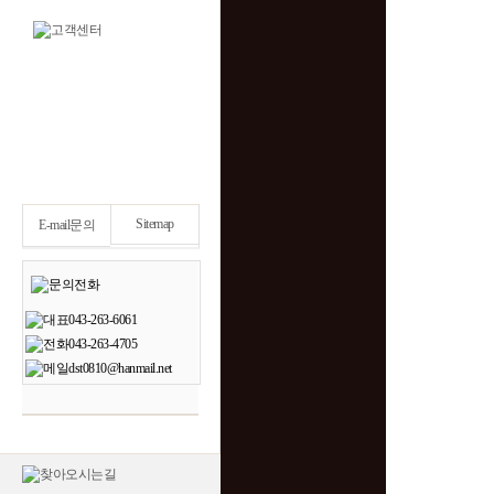
Sitemap
E-mail문의